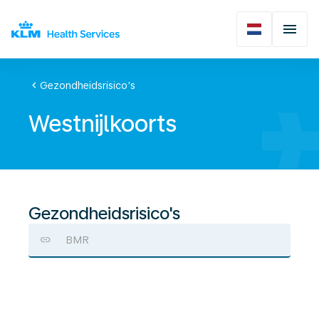
chevron_left
Gezondheidsrisico's
Westnijlkoorts
Gezondheidsrisico's
BMR
Westnijlkoorts