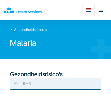
chevron_left
Gezondheidsrisico's
Malaria
Gezondheidsrisico's
BMR
Malaria