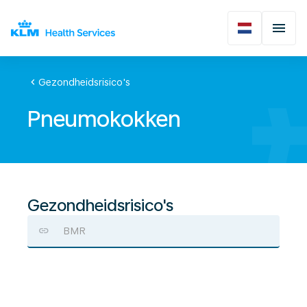
chevron_left
Gezondheidsrisico's
Pneumokokken
Gezondheidsrisico's
BMR
Pneumokokken