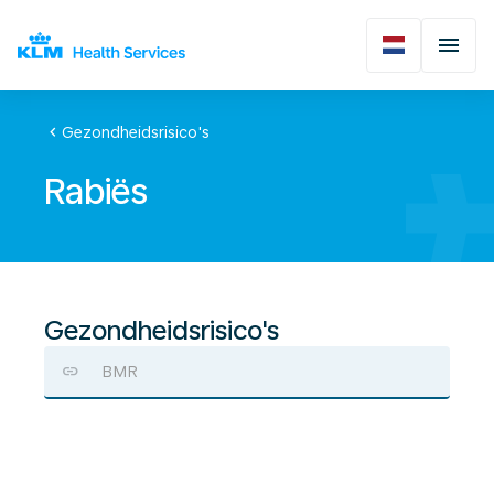
chevron_left
Gezondheidsrisico's
Rabiës
Gezondheidsrisico's
BMR
Rabiës
(Hondsdolheid)