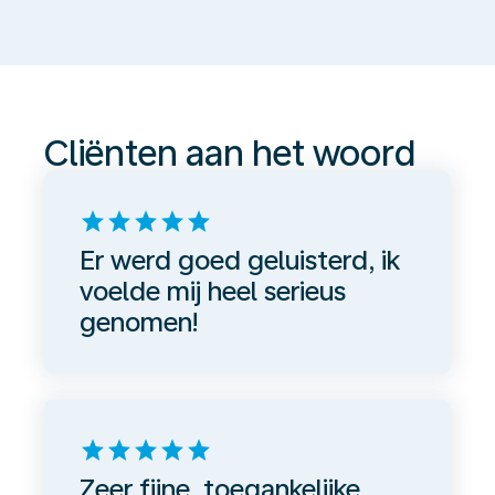
aan
het
woord
Cliënten aan het woord
star
star
star
star
star
Er werd goed geluisterd, ik
voelde mij heel serieus
genomen!
star
star
star
star
star
Zeer fijne, toegankelijke