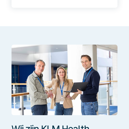
Wij
zijn
KLM
Health
Services
Wij zijn KLM Health