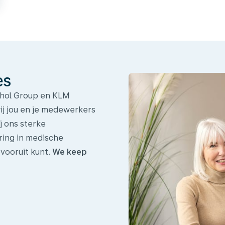
es
iphol Group en KLM
wij jou en je medewerkers
 ons sterke
ring in medische
 vooruit kunt.
We keep