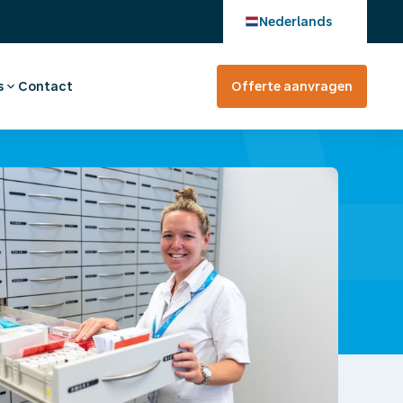
Nederlands
s
Contact
Offerte aanvragen
verhaal
en bij
tevreden?
rte aanvragen