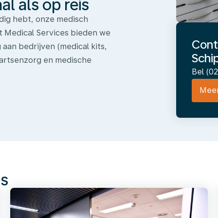
l als op reis
odig hebt, onze medisch
ort Medical Services bieden we
Cont
aan bedrijven (medical kits,
Schi
sartsenzorg en medische
Bel (0
Meer
es