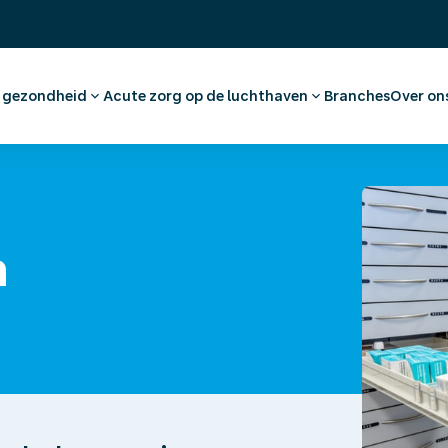
& gezondheid
Acute zorg op de luchthaven
Branches
Over on
raak maken werknemer
Eerste Hulp en huisartsenzorg
Ons 
dvies en vaccinaties
Apotheek
Werk
tkeuring
Medische voorzieningen
(On)
nationaal medisch advies
Ambulancevervoer
Offe
n