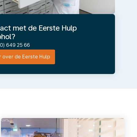
act met de Eerste Hulp
phol?
20) 649 25 66
 over de Eerste Hulp