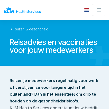
chevron_left
Reizen & gezondheid
Reisadvies en vaccinaties
voor jouw medewerkers
Reizen je medewerkers regelmatig voor werk
of verblijven ze voor langere tijd in het
buitenland? Dan is het essentieel om grip te
houden op de gezondheidsrisico's.
KLM Health Services ondersteunt jouw bedrijf