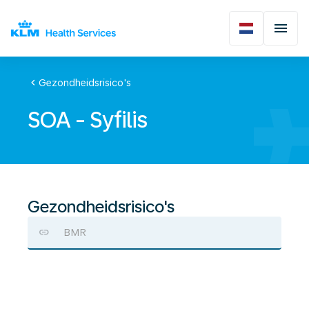
chevron_left
Gezondheidsrisico's
SOA - Syfilis
Gezondheidsrisico's
BMR
SOA
-
Syfilis