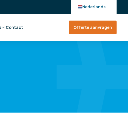
Nederlands
s
Contact
Offerte aanvragen
verhaal
en bij
tevreden?
rte aanvragen