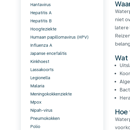
Waar
Hantavirus
Waterp
Hepatitis A
niet o
Hepatitis B
latere
Hoogteziekte
Reizen
Humaan papillomavirus (HPV)
belang
Influenza A
Japanse encefalitis
Wat 
Kinkhoest
Uits
Lassakoorts
Koor
Legionella
Alge
Malaria
Bact
Meningokokkenziekte
Hera
Mpox
Hoe 
Nipah-virus
Pneumokokken
Waterp
Polio
voorko