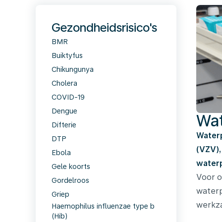
Gezondheidsrisico's
BMR
Buiktyfus
Chikungunya
Cholera
COVID-19
Dengue
Wa
Difterie
Waterp
DTP
(VZV),
Ebola
waterp
Gele koorts
Voor o
Gordelroos
waterp
Griep
werkz
Haemophilus influenzae type b
(Hib)