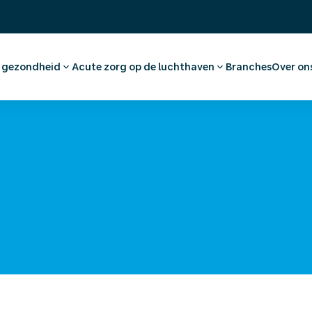
& gezondheid
Acute zorg op de luchthaven
Branches
Over on
raak maken werknemer
Eerste Hulp en huisartsenzorg
Ons 
dvies en vaccinaties
Apotheek
Werk
tkeuring
Medische voorzieningen
(On)
nationaal medisch advies
Ambulancevervoer
Offe
pokken