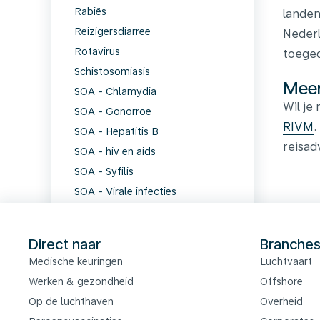
Rabiës
landen
Reizigersdiarree
Nederl
Rotavirus
toeged
Schistosomiasis
Meer
SOA - Chlamydia
Wil je
SOA - Gonorroe
RIVM
.
SOA - Hepatitis B
reisad
SOA - hiv en aids
SOA - Syfilis
SOA - Virale infecties
Tekenencefalitis
Tetanus
Direct naar
Branche
Trombose
Medische keuringen
Luchtvaart
Tuberculose
Werken & gezondheid
Offshore
Virale meningitis
Op de luchthaven
Overheid
Vogelgriep