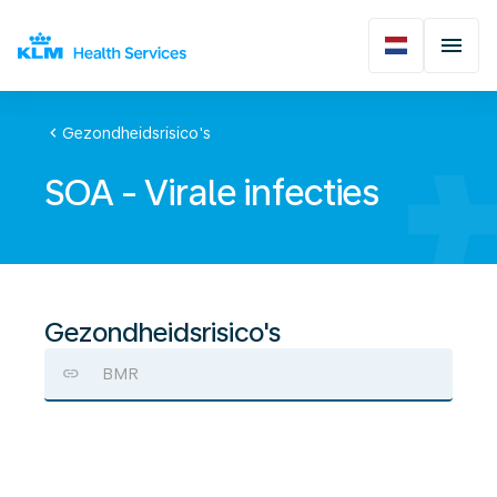
chevron_left
Gezondheidsrisico's
SOA - Virale infecties
Gezondheidsrisico's
BMR
SOA
-
Virale
infecties