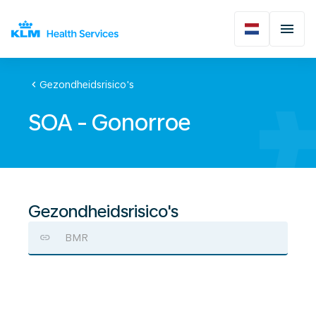
chevron_left
Gezondheidsrisico's
SOA - Gonorroe
Gezondheidsrisico's
BMR
SOA
-
Gonorroe