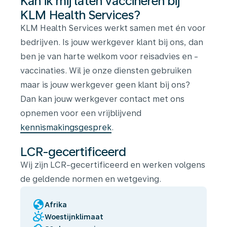
Kan ik mij laten vaccineren bij
KLM Health Services?
KLM Health Services werkt samen met én voor
bedrijven. Is jouw werkgever klant bij ons, dan
ben je van harte welkom voor reisadvies en -
vaccinaties. Wil je onze diensten gebruiken
maar is jouw werkgever geen klant bij ons?
Dan kan jouw werkgever contact met ons
opnemen voor een vrijblijvend
kennismakingsgesprek
.
LCR-gecertificeerd
Wij zijn LCR-gecertificeerd en werken volgens
de geldende normen en wetgeving.
globe
Afrika
partly_cloudy_day
Woestijnklimaat