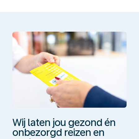
jou
gezond
én
onbezorgd
reizen
en
werken
Wij laten jou gezond én
onbezorgd reizen en