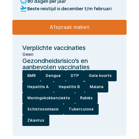
rainy
80 dagen per jaar
flight_takeoff
Beste reistijd is december t/m februari
Afspraak maken
Verplichte vaccinaties
Geen
Gezondheidsrisico's en
aanbevolen vaccinaties
BMR
Dengue
DTP
Gele koorts
Hepatitis A
Hepatitis B
Malaria
Meningokokkenziekte
Rabiës
Schistosomiasis
Tuberculose
Zikavirus
Wij
laten