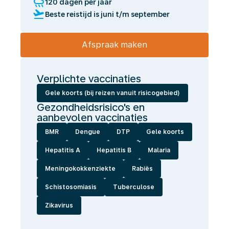
rainy
120 dagen per jaar
flight_takeoff
Beste reistijd is juni t/m september
Afspraak maken
Verplichte vaccinaties
Gele koorts (bij reizen vanuit risicogebied)
Gezondheidsrisico's en
aanbevolen vaccinaties
BMR
Dengue
DTP
Gele koorts
Hepatitis A
Hepatitis B
Malaria
Meningokokkenziekte
Rabiës
Schistosomiasis
Tuberculose
Zikavirus
Wij