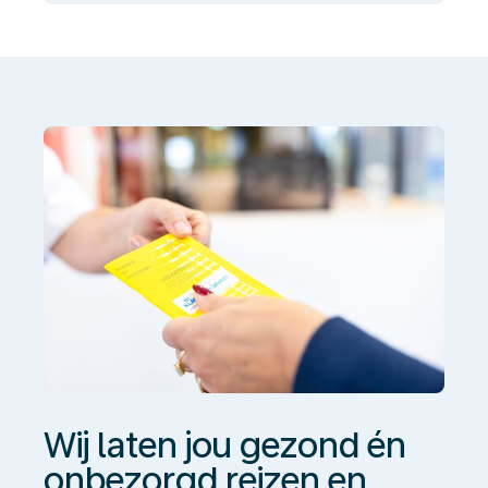
laten
jou
gezond
én
onbezorgd
reizen
en
werken
Wij laten jou gezond én
onbezorgd reizen en