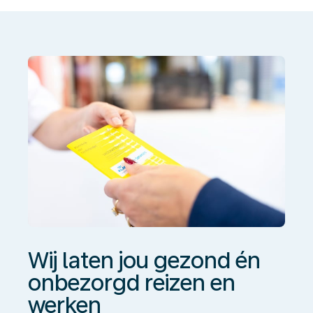
jou
gezond
én
onbezorgd
reizen
en
werken
Wij laten jou gezond én
onbezorgd reizen en
werken