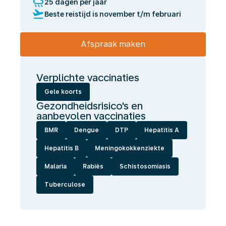
rainy
25 dagen per jaar
flight_takeoff
Beste reistijd is november t/m februari
Afspraak maken
Verplichte vaccinaties
Gele koorts
Gezondheidsrisico's en
aanbevolen vaccinaties
BMR
Dengue
DTP
Hepatitis A
Hepatitis B
Meningokokkenziekte
Malaria
Rabiës
Schistosomiasis
Tuberculose
Wij
laten