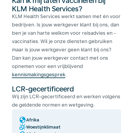
Kan ik mij laten vaccineren bij
KLM Health Services?
KLM Health Services werkt samen met én voor
bedrijven. Is jouw werkgever klant bij ons, dan
ben je van harte welkom voor reisadvies en -
vaccinaties. Wil je onze diensten gebruiken
maar is jouw werkgever geen klant bij ons?
Dan kan jouw werkgever contact met ons
opnemen voor een vrijblijvend
kennismakingsgesprek
.
LCR-gecertificeerd
Wij zijn LCR-gecertificeerd en werken volgens
de geldende normen en wetgeving.
globe
Afrika
partly_cloudy_day
Woestijnklimaat