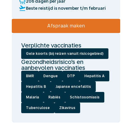
rainy
206 dagen per jaar
flight_takeoff
Beste reistijd is november t/m februari
Afspraak maken
Verplichte vaccinaties
Gele koorts (bij reizen vanuit risicogebied)
Gezondheidsrisico's en
aanbevolen vaccinaties
BMR
Dengue
DTP
Hepatitis A
Hepatitis B
Japanse encefalitis
Malaria
Rabiës
Schistosomiasis
Tuberculose
Zikavirus
Wij
laten