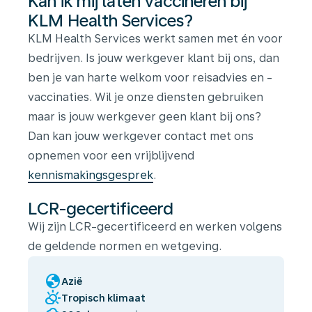
Kan ik mij laten vaccineren bij
KLM Health Services?
KLM Health Services werkt samen met én voor
bedrijven. Is jouw werkgever klant bij ons, dan
ben je van harte welkom voor reisadvies en -
vaccinaties. Wil je onze diensten gebruiken
maar is jouw werkgever geen klant bij ons?
Dan kan jouw werkgever contact met ons
opnemen voor een vrijblijvend
kennismakingsgesprek
.
LCR-gecertificeerd
Wij zijn LCR-gecertificeerd en werken volgens
de geldende normen en wetgeving.
globe
Azië
partly_cloudy_day
Tropisch klimaat