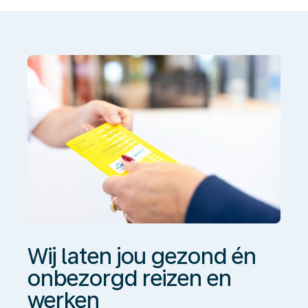
jou
gezond
én
onbezorgd
reizen
en
werken
Wij laten jou gezond én
onbezorgd reizen en
werken