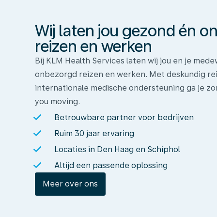
gezond
én
Wij laten jou gezond én 
onbezorgd
reizen
reizen en werken
en
Bij KLM Health Services laten wij jou en je me
werken
onbezorgd reizen en werken. Met deskundig rei
internationale medische ondersteuning ga je zo
you moving.
Betrouwbare partner voor bedrijven
Ruim 30 jaar ervaring
Locaties in Den Haag en Schiphol
Altijd een passende oplossing
Meer over ons