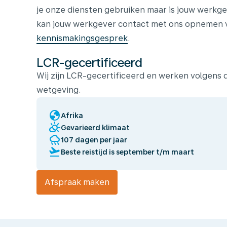
je onze diensten gebruiken maar is jouw werkge
kan jouw werkgever contact met ons opnemen vo
kennismakingsgesprek
.
LCR-gecertificeerd
Wij zijn LCR-gecertificeerd en werken volgens
wetgeving.
globe
Afrika
partly_cloudy_day
Gevarieerd klimaat
rainy
107 dagen per jaar
flight_takeoff
Beste reistijd is september t/m maart
Afspraak maken
Wij
laten
jou