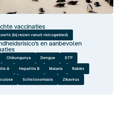
ichte vaccinaties
oorts (bij reizen vanuit risicogebied)
dheidsrisico's en aanbevolen
naties
Chikungunya
Dengue
DTP
tis A
Hepatitis B
Malaria
Rabiës
culose
Schistosomiasis
Zikavirus