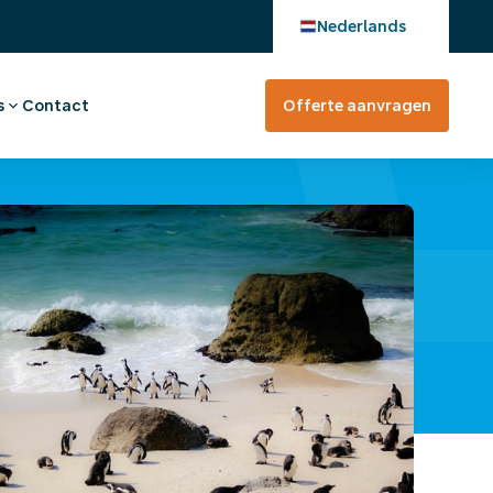
Nederlands
s
Contact
Offerte aanvragen
verhaal
en bij
tevreden?
rte aanvragen