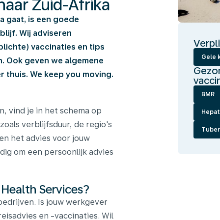
naar Zuid-Afrika
ka gaat, is een goede
ijf. Wij adviseren
Verpl
ichte) vaccinaties en tips
Gele k
en. Ook geven we algemene
Gezon
 thuis. We keep you moving.
vacci
BMR
n, vind je in het schema op
Hepati
zoals verblijfsduur, de regio's
Tuber
nen het advies voor jouw
ndig om een persoonlijk advies
 Health Services?
edrijven. Is jouw werkgever
reisadvies en -vaccinaties. Wil