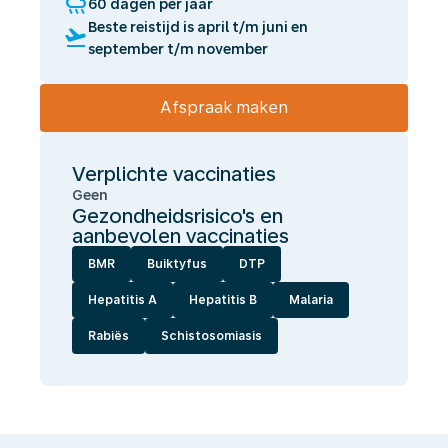
rainy
60 dagen per jaar
Beste reistijd is april t/m juni en
flight_takeoff
september t/m november
Afspraak maken
Verplichte vaccinaties
Geen
Gezondheidsrisico's en
aanbevolen vaccinaties
BMR
Buiktyfus
DTP
Hepatitis A
Hepatitis B
Malaria
Rabiës
Schistosomiasis
Wij
laten
jou