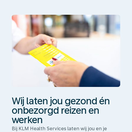
gezond
én
onbezorgd
reizen
en
werken
Wij laten jou gezond én
onbezorgd reizen en
werken
Bij KLM Health Services laten wij jou en je