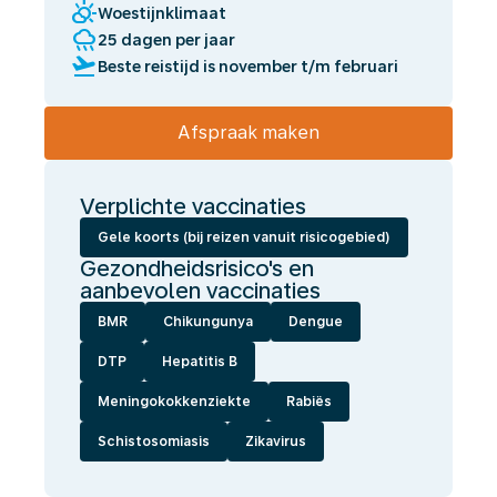
partly_cloudy_day
Woestijnklimaat
rainy
25 dagen per jaar
flight_takeoff
Beste reistijd is november t/m februari
Afspraak maken
Verplichte vaccinaties
Gele koorts (bij reizen vanuit risicogebied)
Gezondheidsrisico's en
aanbevolen vaccinaties
BMR
Chikungunya
Dengue
DTP
Hepatitis B
Meningokokkenziekte
Rabiës
Schistosomiasis
Zikavirus
Wij