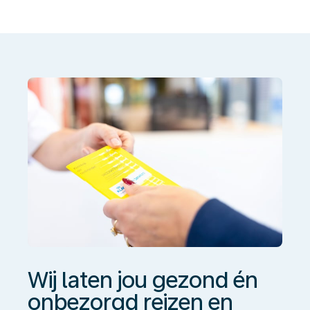
laten
jou
gezond
én
onbezorgd
reizen
en
werken
Wij laten jou gezond én
onbezorgd reizen en