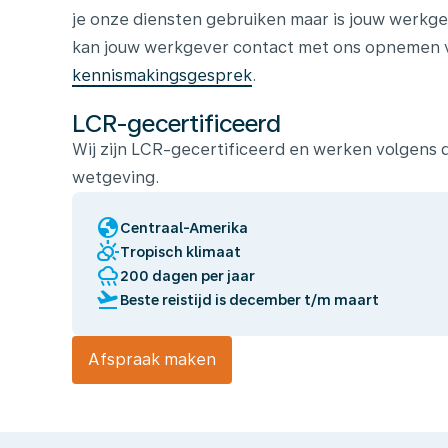
je onze diensten gebruiken maar is jouw werkge
kan jouw werkgever contact met ons opnemen vo
kennismakingsgesprek
.
LCR-gecertificeerd
Wij zijn LCR-gecertificeerd en werken volgens
wetgeving.
globe
Centraal-Amerika
partly_cloudy_day
Tropisch klimaat
rainy
200 dagen per jaar
flight_takeoff
Beste reistijd is december t/m maart
Afspraak maken
Wij
laten
jou