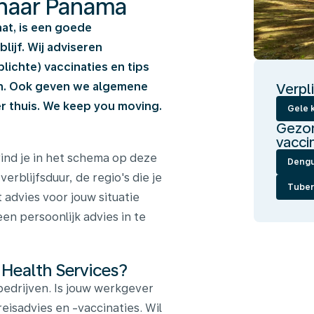
t naar Panama
aat, is een goede
ijf. Wij adviseren
ichte) vaccinaties en tips
en. Ook geven we algemene
Verpl
 thuis. We keep you moving.
Gele k
Gezon
vacci
ind je in het schema op deze
Deng
verblijfsduur, de regio's die je
Tuber
 advies voor jouw situatie
en persoonlijk advies in te
 Health Services?
edrijven. Is jouw werkgever
reisadvies en -vaccinaties. Wil