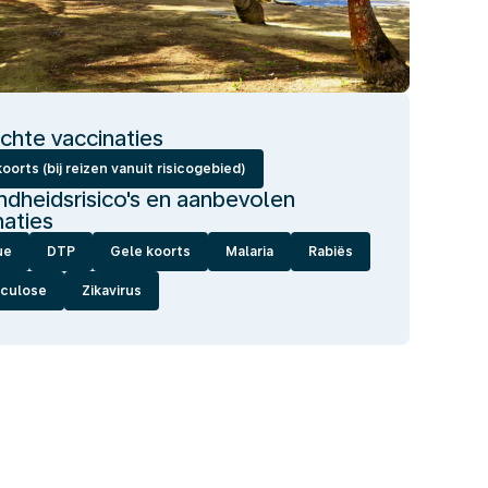
ichte vaccinaties
oorts (bij reizen vanuit risicogebied)
dheidsrisico's en aanbevolen
naties
ue
DTP
Gele koorts
Malaria
Rabiës
culose
Zikavirus