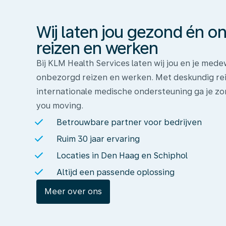
gezond
én
Wij laten jou gezond én 
onbezorgd
reizen
reizen en werken
en
Bij KLM Health Services laten wij jou en je me
werken
onbezorgd reizen en werken. Met deskundig rei
internationale medische ondersteuning ga je zo
you moving.
Betrouwbare partner voor bedrijven
Ruim 30 jaar ervaring
Locaties in Den Haag en Schiphol
Altijd een passende oplossing
Meer over ons