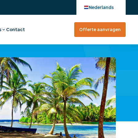
Nederlands
s
Contact
Offerte aanvragen
verhaal
en bij
tevreden?
rte aanvragen