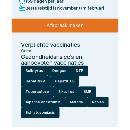
rainy
169 dagen per jaar
flight_takeoff
Beste reistijd is november t/m februari
Afspraak maken
Verplichte vaccinaties
Geen
Gezondheidsrisico's en
aanbevolen vaccinaties
Buiktyfus
Dengue
DTP
Hepatitis A
Hepatitis B
Tuberculose
Zikavirus
BMR
Japanse encefalitis
Malaria
Rabiës
Schistosomiasis
Wij
laten