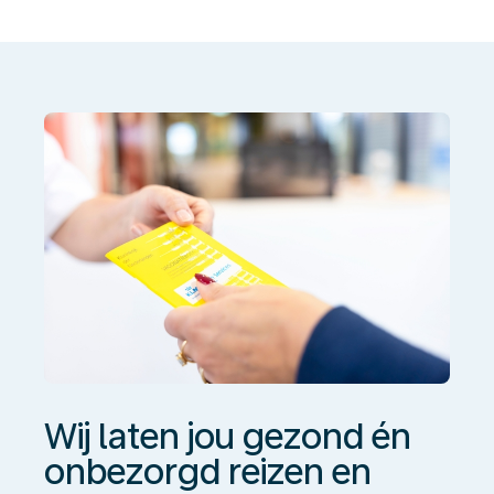
jou
gezond
én
onbezorgd
reizen
en
werken
Wij laten jou gezond én
onbezorgd reizen en