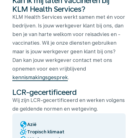
Kan ik mij laten vaccineren bij
KLM Health Services?
KLM Health Services werkt samen met én voor
bedrijven. Is jouw werkgever klant bij ons, dan
ben je van harte welkom voor reisadvies en -
vaccinaties. Wil je onze diensten gebruiken
maar is jouw werkgever geen klant bij ons?
Dan kan jouw werkgever contact met ons
opnemen voor een vrijblijvend
kennismakingsgesprek
.
LCR-gecertificeerd
Wij zijn LCR-gecertificeerd en werken volgens
de geldende normen en wetgeving.
globe
Azië
partly_cloudy_day
Tropisch klimaat