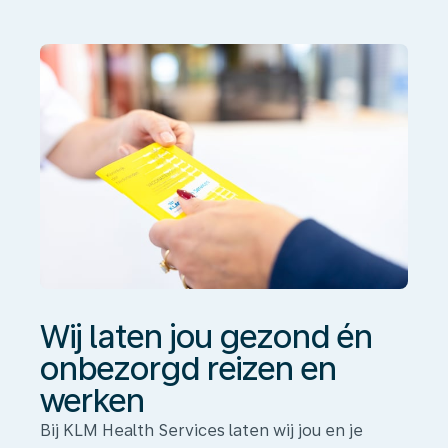
én
onbezorgd
reizen
en
werken
Wij laten jou gezond én
onbezorgd reizen en
werken
Bij KLM Health Services laten wij jou en je