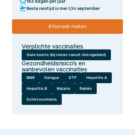
rainy
163 dagen per jaar
flight_takeoff
Beste reistijd is mei t/m september
Afspraak maken
Verplichte vaccinaties
Gele koorts (bij reizen vanuit risicogebied)
Gezondheidsrisico's en
aanbevolen vaccinaties
BMR
Dengue
DTP
Hepatitis A
Hepatitis B
Malaria
Rabiës
Schistosomiasis
Wij
laten
jou
gezond