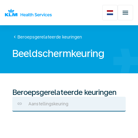
chevron_left
Beroepsgerelateerde keuringen
Beeldschermkeuring
Beroepsgerelateerde keuringen
Aanstellingskeuring
Beeldschermkeuring