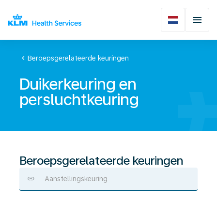
chevron_left
Beroepsgerelateerde keuringen
Duikerkeuring en
persluchtkeuring
Beroepsgerelateerde keuringen
Aanstellingskeuring
Duikerkeuring
en
persluchtkeuring