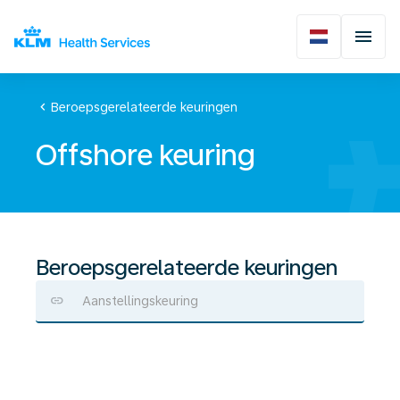
chevron_left
Beroepsgerelateerde keuringen
Offshore keuring
Beroepsgerelateerde keuringen
Aanstellingskeuring
Offshore
keuring