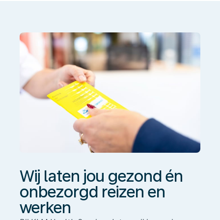
gezond
én
onbezorgd
reizen
en
werken
Wij laten jou gezond én
onbezorgd reizen en
werken