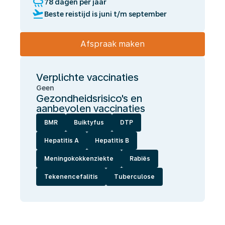
rainy
78 dagen per jaar
flight_takeoff
Beste reistijd is juni t/m september
Afspraak maken
Verplichte vaccinaties
Geen
Gezondheidsrisico's en
aanbevolen vaccinaties
BMR
Buiktyfus
DTP
Hepatitis A
Hepatitis B
Meningokokkenziekte
Rabiës
Tekenencefalitis
Tuberculose
Wij
laten
jou