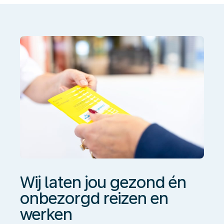
gezond
én
onbezorgd
reizen
en
werken
Wij laten jou gezond én
onbezorgd reizen en
werken