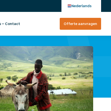
Nederlands
s
Contact
Offerte aanvragen
verhaal
en bij
tevreden?
rte aanvragen