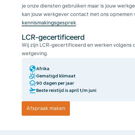
je onze diensten gebruiken maar is jouw werkge
kan jouw werkgever contact met ons opnemen vo
kennismakingsgesprek
.
LCR-gecertificeerd
Wij zijn LCR-gecertificeerd en werken volgens
wetgeving.
globe
Afrika
partly_cloudy_day
Gematigd klimaat
rainy
90 dagen per jaar
flight_takeoff
Beste reistijd is april t/m juni
Afspraak maken
Wij
laten
jou