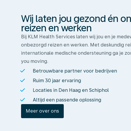
gezond
én
Wij laten jou gezond én 
onbezorgd
reizen
reizen en werken
en
Bij KLM Health Services laten wij jou en je me
werken
onbezorgd reizen en werken. Met deskundig rei
internationale medische ondersteuning ga je zo
you moving.
Betrouwbare partner voor bedrijven
Ruim 30 jaar ervaring
Locaties in Den Haag en Schiphol
Altijd een passende oplossing
Meer over ons