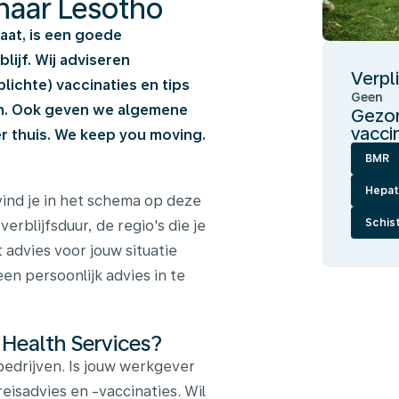
 naar Lesotho
gaat, is een goede
ijf. Wij adviseren
Verpl
ichte) vaccinaties en tips
Geen
en. Ook geven we algemene
Gezon
vacci
 thuis. We keep you moving.
BMR
Hepati
vind je in het schema op deze
Schis
verblijfsduur, de regio's die je
 advies voor jouw situatie
en persoonlijk advies in te
 Health Services?
edrijven. Is jouw werkgever
reisadvies en -vaccinaties. Wil