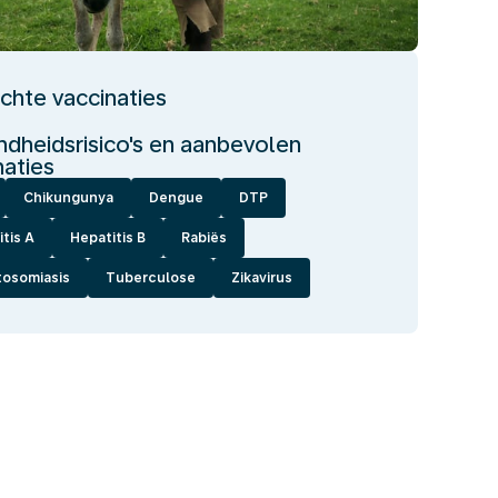
ichte vaccinaties
dheidsrisico's en aanbevolen
naties
Chikungunya
Dengue
DTP
tis A
Hepatitis B
Rabiës
tosomiasis
Tuberculose
Zikavirus