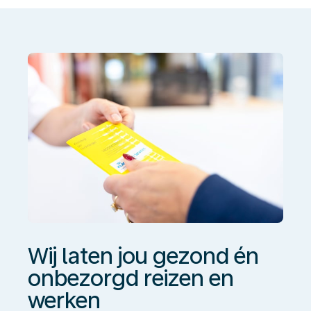
jou
gezond
én
onbezorgd
reizen
en
werken
Wij laten jou gezond én
onbezorgd reizen en
werken