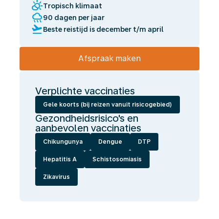
partly_cloudy_day
Tropisch klimaat
rainy
90 dagen per jaar
flight_takeoff
Beste reistijd is december t/m april
Afspraak maken
Verplichte vaccinaties
Gele koorts (bij reizen vanuit risicogebied)
Gezondheidsrisico's en
aanbevolen vaccinaties
Chikungunya
Dengue
DTP
Hepatitis A
Schistosomiasis
Zikavirus
Wij
laten