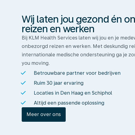
gezond
én
Wij laten jou gezond én 
onbezorgd
reizen
reizen en werken
en
Bij KLM Health Services laten wij jou en je me
werken
onbezorgd reizen en werken. Met deskundig rei
internationale medische ondersteuning ga je zo
you moving.
Betrouwbare partner voor bedrijven
Ruim 30 jaar ervaring
Locaties in Den Haag en Schiphol
Altijd een passende oplossing
Meer over ons