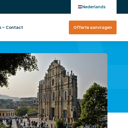
Nederlands
s
Contact
Offerte aanvragen
verhaal
en bij
tevreden?
rte aanvragen