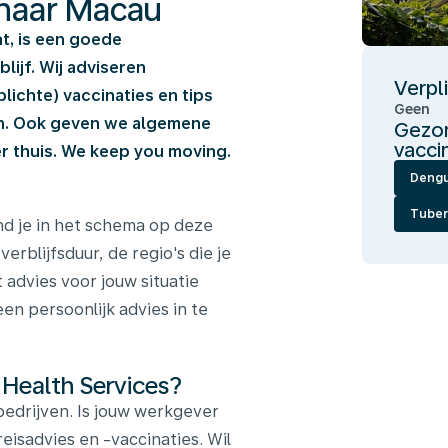
 naar Macau
at, is een goede
ijf. Wij adviseren
Verpl
ichte) vaccinaties en tips
Geen
en. Ook geven we algemene
Gezon
vacci
 thuis. We keep you moving.
Deng
Tuber
nd je in het schema op deze
verblijfsduur, de regio's die je
 advies voor jouw situatie
en persoonlijk advies in te
 Health Services?
edrijven. Is jouw werkgever
reisadvies en -vaccinaties. Wil