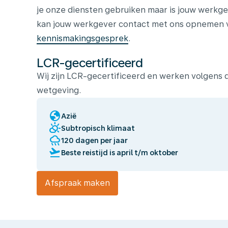
je onze diensten gebruiken maar is jouw werkge
kan jouw werkgever contact met ons opnemen vo
kennismakingsgesprek
.
LCR-gecertificeerd
Wij zijn LCR-gecertificeerd en werken volgens
wetgeving.
globe
Azië
partly_cloudy_day
Subtropisch klimaat
rainy
120 dagen per jaar
flight_takeoff
Beste reistijd is april t/m oktober
Afspraak maken
Wij
laten
jou