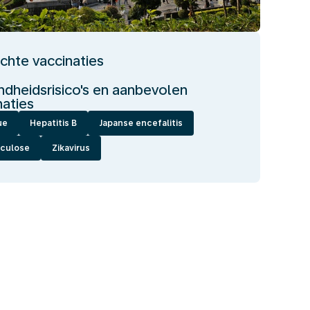
ichte vaccinaties
dheidsrisico's en aanbevolen
naties
ue
Hepatitis B
Japanse encefalitis
culose
Zikavirus