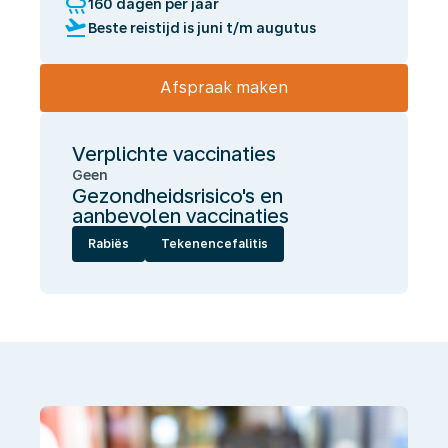
rainy
160 dagen per jaar
flight_takeoff
Beste reistijd is juni t/m augutus
Afspraak maken
Verplichte vaccinaties
Geen
Gezondheidsrisico's en
aanbevolen vaccinaties
Rabiës
Tekenencefalitis
Wij
laten
jou
gezond
én
onbezorgd
reizen