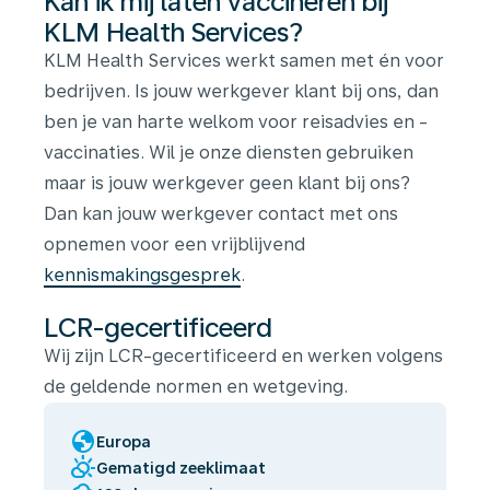
Kan ik mij laten vaccineren bij
KLM Health Services?
KLM Health Services werkt samen met én voor
bedrijven. Is jouw werkgever klant bij ons, dan
ben je van harte welkom voor reisadvies en -
vaccinaties. Wil je onze diensten gebruiken
maar is jouw werkgever geen klant bij ons?
Dan kan jouw werkgever contact met ons
opnemen voor een vrijblijvend
kennismakingsgesprek
.
LCR-gecertificeerd
Wij zijn LCR-gecertificeerd en werken volgens
de geldende normen en wetgeving.
globe
Europa
partly_cloudy_day
Gematigd zeeklimaat