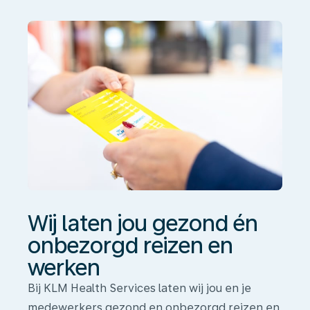
én
onbezorgd
reizen
en
werken
Wij laten jou gezond én
onbezorgd reizen en
werken
Bij KLM Health Services laten wij jou en je
medewerkers gezond en onbezorgd reizen en