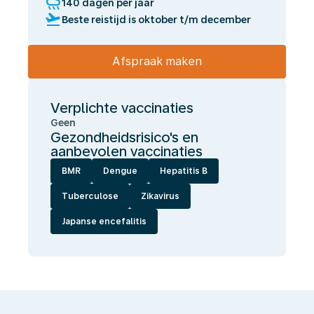
rainy
140 dagen per jaar
flight_takeoff
Beste reistijd is oktober t/m december
Afspraak maken
Verplichte vaccinaties
Geen
Gezondheidsrisico's en
aanbevolen vaccinaties
BMR
Dengue
Hepatitis B
Tuberculose
Zikavirus
Japanse encefalitis
Wij
laten
jou
gezond