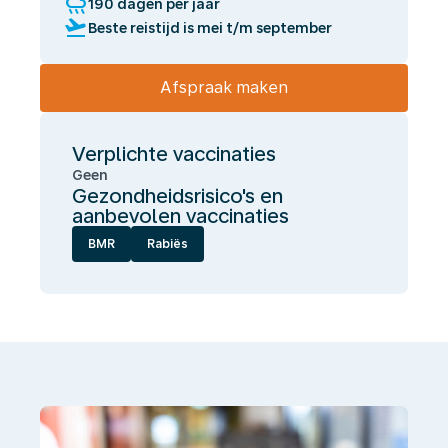
rainy
190 dagen per jaar
flight_takeoff
Beste reistijd is mei t/m september
Afspraak maken
Verplichte vaccinaties
Geen
Gezondheidsrisico's en
aanbevolen vaccinaties
BMR
Rabiës
Wij
laten
jou
gezond
én
onbezorgd
reizen