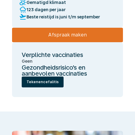
partly_cloudy_day
Gematigd klimaat
rainy
123 dagen per jaar
flight_takeoff
Beste reistijd is juni t/m september
Afspraak maken
Verplichte vaccinaties
Geen
Gezondheidsrisico's en
aanbevolen vaccinaties
Tekenencefalitis
Wij
laten
jou
gezond
én
onbezorgd