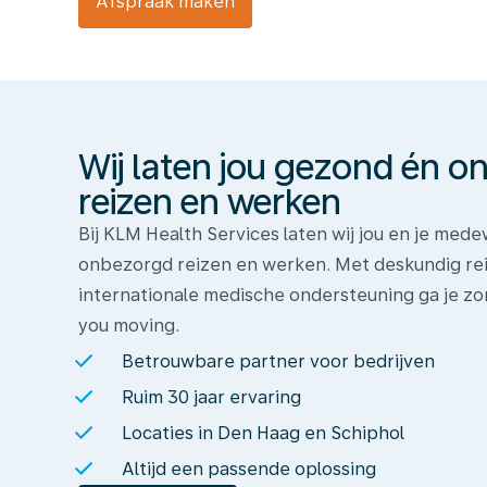
Afspraak maken
Wij
laten
jou
gezond
én
Wij laten jou gezond én 
onbezorgd
reizen
reizen en werken
en
Bij KLM Health Services laten wij jou en je me
werken
onbezorgd reizen en werken. Met deskundig rei
internationale medische ondersteuning ga je zo
you moving.
Betrouwbare partner voor bedrijven
Ruim 30 jaar ervaring
Locaties in Den Haag en Schiphol
Altijd een passende oplossing