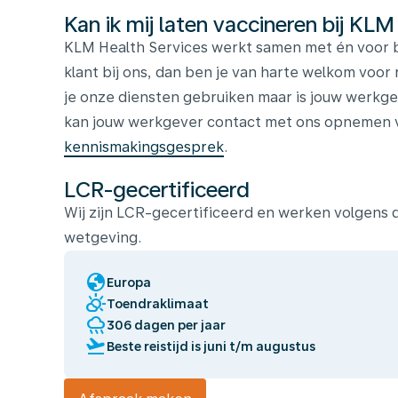
Kan ik mij laten vaccineren bij KLM
KLM Health Services werkt samen met én voor b
klant bij ons, dan ben je van harte welkom voor 
je onze diensten gebruiken maar is jouw werkge
kan jouw werkgever contact met ons opnemen vo
kennismakingsgesprek
.
LCR-gecertificeerd
Wij zijn LCR-gecertificeerd en werken volgens
wetgeving.
globe
Europa
partly_cloudy_day
Toendraklimaat
rainy
306 dagen per jaar
flight_takeoff
Beste reistijd is juni t/m augustus