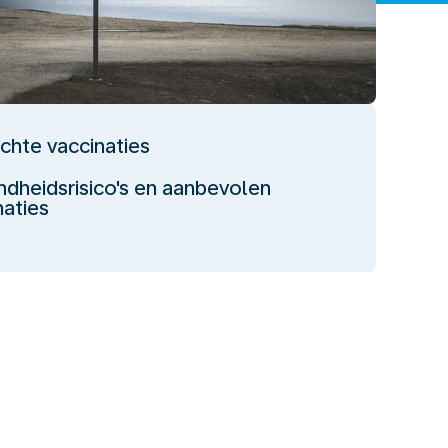
ichte vaccinaties
dheidsrisico's en aanbevolen
naties