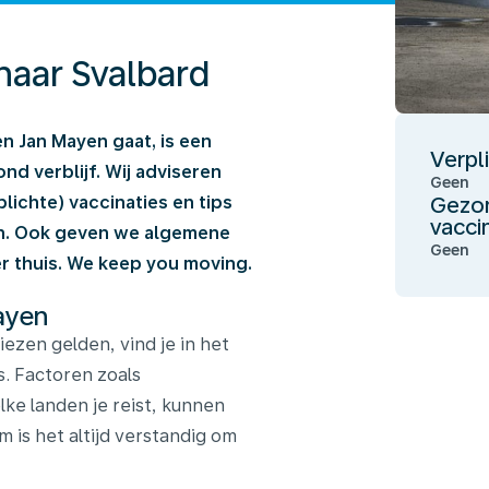
 naar Svalbard
en Jan Mayen gaat, is een
Verpl
d verblijf. Wij adviseren
Geen
Gezon
ichte) vaccinaties en tips
vacci
en. Ook geven we algemene
Geen
 thuis. We keep you moving.
ayen
ezen gelden, vind je in het
s. Factoren zoals
elke landen je reist, kunnen
 is het altijd verstandig om