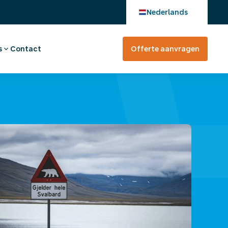
Nederlands
s
Contact
Offerte aanvragen
verhaal
en bij
tevreden?
rte aanvragen