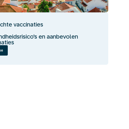
ichte vaccinaties
dheidsrisico's en aanbevolen
naties
ue