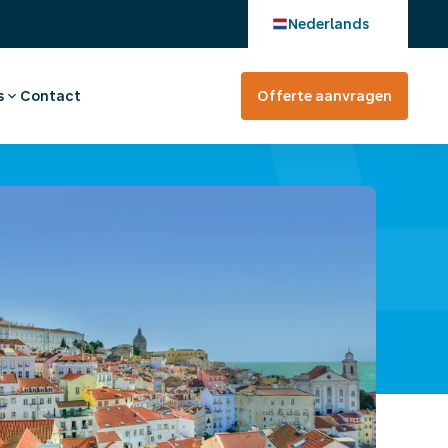
Nederlands
s
Contact
Offerte aanvragen
verhaal
en bij
tevreden?
rte aanvragen