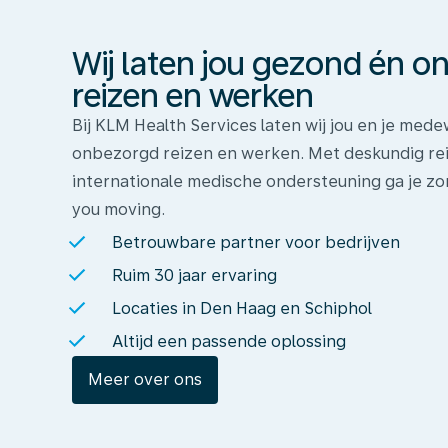
gezond
én
Wij laten jou gezond én 
onbezorgd
reizen
reizen en werken
en
Bij KLM Health Services laten wij jou en je me
werken
onbezorgd reizen en werken. Met deskundig rei
internationale medische ondersteuning ga je zo
you moving.
Betrouwbare partner voor bedrijven
Ruim 30 jaar ervaring
Locaties in Den Haag en Schiphol
Altijd een passende oplossing
Meer over ons