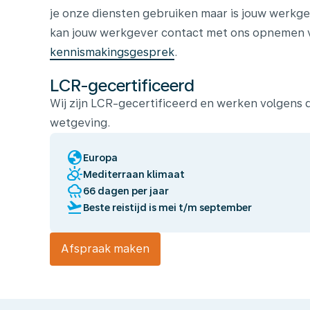
je onze diensten gebruiken maar is jouw werkge
kan jouw werkgever contact met ons opnemen vo
kennismakingsgesprek
.
LCR-gecertificeerd
Wij zijn LCR-gecertificeerd en werken volgens
wetgeving.
globe
Europa
partly_cloudy_day
Mediterraan klimaat
rainy
66 dagen per jaar
flight_takeoff
Beste reistijd is mei t/m september
Afspraak maken
Wij
laten
jou