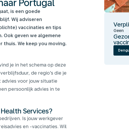
 naar Portugal
gaat, is een goede
ijf. Wij adviseren
Verpl
ichte) vaccinaties en tips
Geen
en. Ook geven we algemene
Gezon
vacci
 thuis. We keep you moving.
Deng
vind je in het schema op deze
verblijfsduur, de regio's die je
 advies voor jouw situatie
en persoonlijk advies in te
 Health Services?
edrijven. Is jouw werkgever
reisadvies en -vaccinaties. Wil