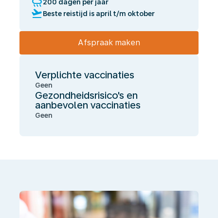
rainy
200 dagen per jaar
flight_takeoff
Beste reistijd is april t/m oktober
Afspraak maken
Verplichte vaccinaties
Geen
Gezondheidsrisico's en
aanbevolen vaccinaties
Geen
Wij
laten
jou
gezond
én
onbezorgd
reizen