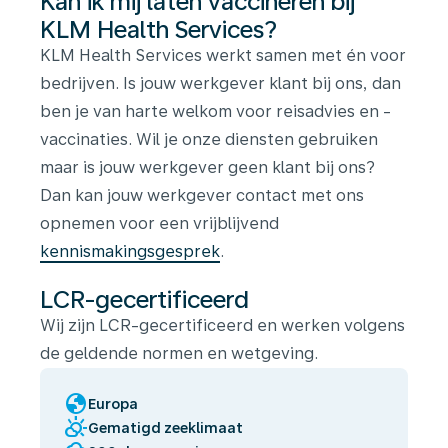
Kan ik mij laten vaccineren bij
KLM Health Services?
KLM Health Services werkt samen met én voor
bedrijven. Is jouw werkgever klant bij ons, dan
ben je van harte welkom voor reisadvies en -
vaccinaties. Wil je onze diensten gebruiken
maar is jouw werkgever geen klant bij ons?
Dan kan jouw werkgever contact met ons
opnemen voor een vrijblijvend
kennismakingsgesprek
.
LCR-gecertificeerd
Wij zijn LCR-gecertificeerd en werken volgens
de geldende normen en wetgeving.
globe
Europa
partly_cloudy_day
Gematigd zeeklimaat