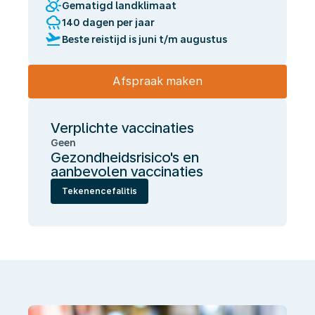
partly_cloudy_day
Gematigd landklimaat
rainy
140 dagen per jaar
flight_takeoff
Beste reistijd is juni t/m augustus
Afspraak maken
Verplichte vaccinaties
Geen
Gezondheidsrisico's en
aanbevolen vaccinaties
Tekenencefalitis
Wij
laten
jou
gezond
én
onbezorgd