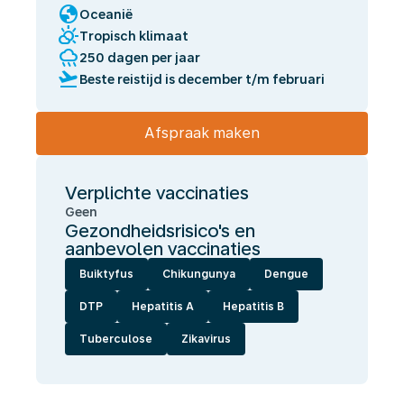
globe
Oceanië
partly_cloudy_day
Tropisch klimaat
rainy
250 dagen per jaar
flight_takeoff
Beste reistijd is december t/m februari
Afspraak maken
Verplichte vaccinaties
Geen
Gezondheidsrisico's en
aanbevolen vaccinaties
Buiktyfus
Chikungunya
Dengue
DTP
Hepatitis A
Hepatitis B
Tuberculose
Zikavirus
Wij
laten