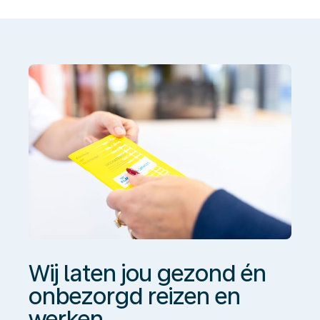
jou
gezond
én
onbezorgd
reizen
en
werken
Wij laten jou gezond én
onbezorgd reizen en
werken