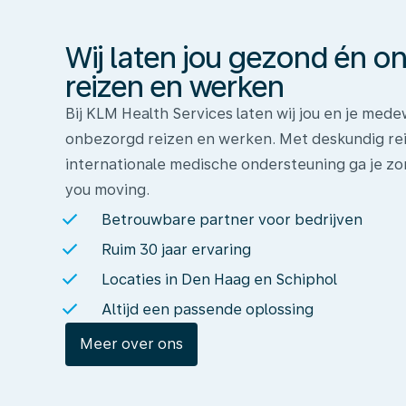
gezond
én
Wij laten jou gezond én 
onbezorgd
reizen
reizen en werken
en
Bij KLM Health Services laten wij jou en je me
werken
onbezorgd reizen en werken. Met deskundig rei
internationale medische ondersteuning ga je zo
you moving.
Betrouwbare partner voor bedrijven
Ruim 30 jaar ervaring
Locaties in Den Haag en Schiphol
Altijd een passende oplossing
Meer over ons