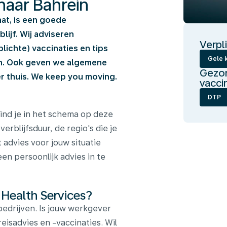
 naar Bahrein
aat, is een goede
ijf. Wij adviseren
Verpl
ichte) vaccinaties en tips
Gele k
en. Ook geven we algemene
Gezon
 thuis. We keep you moving.
vacci
DTP
ind je in het schema op deze
verblijfsduur, de regio's die je
 advies voor jouw situatie
en persoonlijk advies in te
 Health Services?
edrijven. Is jouw werkgever
reisadvies en -vaccinaties. Wil