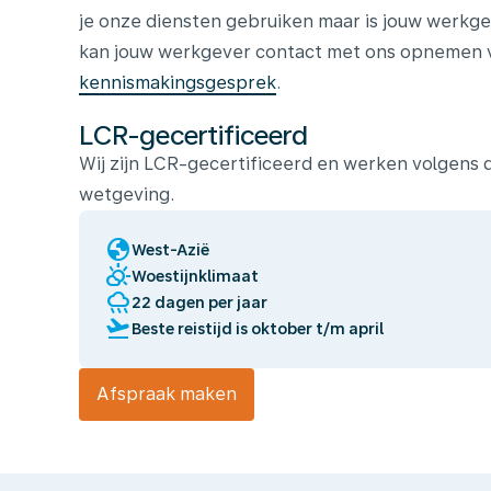
je onze diensten gebruiken maar is jouw werkge
kan jouw werkgever contact met ons opnemen vo
kennismakingsgesprek
.
LCR-gecertificeerd
Wij zijn LCR-gecertificeerd en werken volgens
wetgeving.
globe
West-Azië
partly_cloudy_day
Woestijnklimaat
rainy
22 dagen per jaar
flight_takeoff
Beste reistijd is oktober t/m april
Afspraak maken
Wij
laten
jou