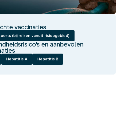
ichte vaccinaties
oorts (bij reizen vanuit risicogebied)
dheidsrisico's en aanbevolen
naties
Hepatitis A
Hepatitis B