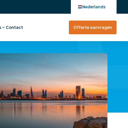
Nederlands
s
Contact
Offerte aanvragen
verhaal
en bij
tevreden?
rte aanvragen