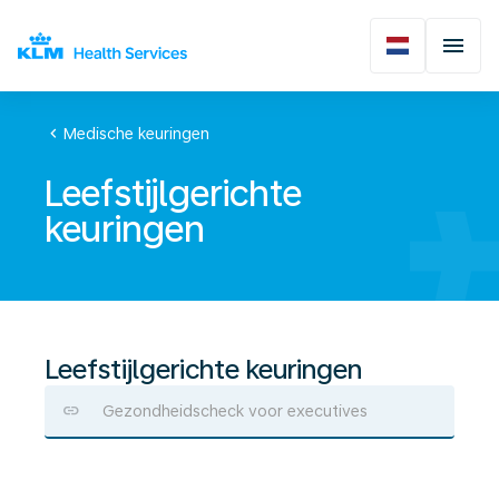
chevron_left
Medische keuringen
Leefstijlgerichte
keuringen
Leefstijlgerichte keuringen
Gezondheidscheck voor executives