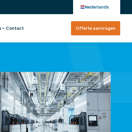
Nederlands
s
Contact
Offerte aanvragen
verhaal
en bij
tevreden?
rte aanvragen