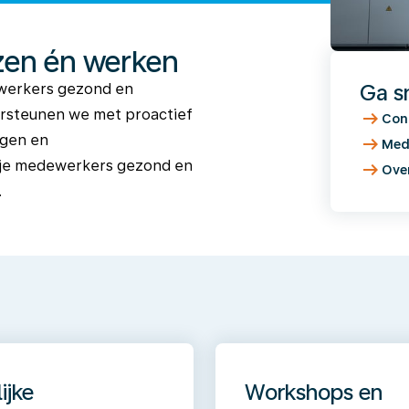
zen én werken
Ga s
dewerkers gezond en
arrow_right_alt
ersteunen we met proactief
Con
arrow_right_alt
ngen en
Med
arrow_right_alt
t je medewerkers gezond en
Ove
.
ijke
Workshops en