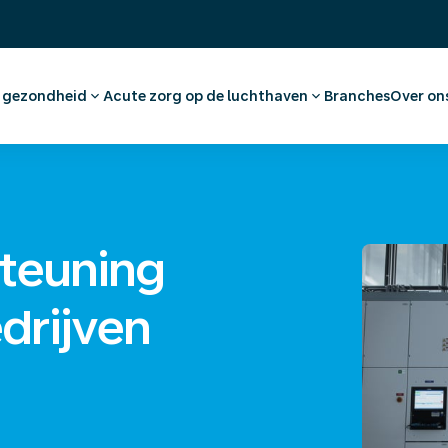
& gezondheid
Acute zorg op de luchthaven
Branches
Over on
raak maken werknemer
Eerste Hulp en huisartsenzorg
Ons 
dvies en vaccinaties
Apotheek
Werk
tkeuring
Medische voorzieningen
(On)
nationaal medisch advies
Ambulancevervoer
Offe
teuning
drijven