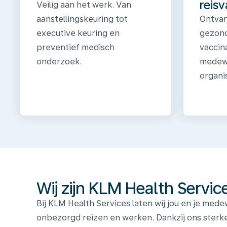
reisv
Veilig aan het werk. Van
aanstellingskeuring tot
Ontvan
executive keuring en
gezond
preventief medisch
vaccin
onderzoek.
medewe
organis
Wij
zijn
KLM
Health
Services
Wij zijn KLM Health Servic
Bij KLM Health Services laten wij jou en je me
onbezorgd reizen en werken. Dankzij ons sterk