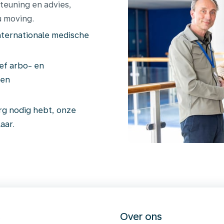
teuning en advies,
u moving.
internationale medische
ef arbo- en
 en
org nodig hebt, onze
aar.
s
Over ons