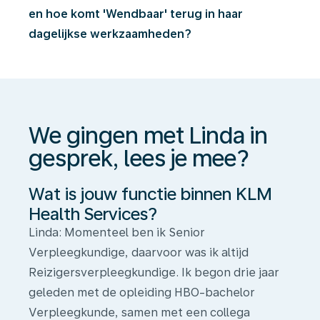
en hoe komt 'Wendbaar' terug in haar
We
dagelijkse werkzaamheden?
gingen
met
Linda
in
We gingen met Linda in
gesprek,
lees
gesprek, lees je mee?
je
Wat is jouw functie binnen KLM
mee?
Health Services?
Linda: Momenteel ben ik Senior
Verpleegkundige, daarvoor was ik altijd
Reizigersverpleegkundige. Ik begon drie jaar
geleden met de opleiding HBO-bachelor
Verpleegkunde, samen met een collega