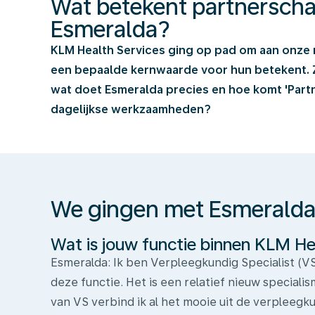
Wat betekent partnerscha
Esmeralda?
KLM Health Services ging op pad om aan onze
een bepaalde kernwaarde voor hun betekent.
wat doet Esmeralda precies en hoe komt 'Partn
We
dagelijkse werkzaamheden?
gingen
met
Esmeralda
in
We gingen met Esmeralda 
gesprek,
lees
Wat is jouw functie binnen KLM He
je
Esmeralda: Ik ben Verpleegkundig Specialist (VS
mee?
deze functie. Het is een relatief nieuw speciali
van VS verbind ik al het mooie uit de verpleeg