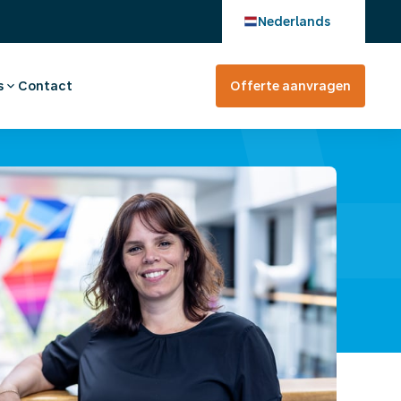
Nederlands
s
Contact
Offerte aanvragen
verhaal
en bij
tevreden?
rte aanvragen