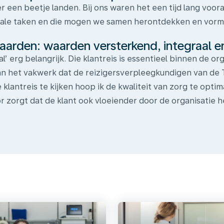
een beetje landen. Bij ons waren het een tijd lang voor
male taken en die mogen we samen herontdekken en vor
waarden: waarden versterkend, integraal 
l’ erg belangrijk. Die klantreis is essentieel binnen de 
van het vakwerk dat de reizigersverpleegkundigen van de T
e klantreis te kijken hoop ik de kwaliteit van zorg te opt
or zorgt dat de klant ook vloeiender door de organisatie h