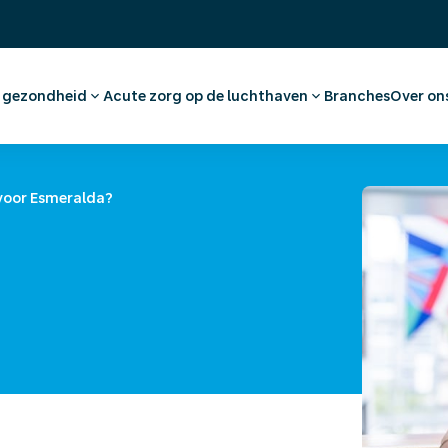
& gezondheid
Acute zorg op de luchthaven
Branches
Over on
raak maken werknemer
Eerste Hulp en huisartsenzorg
Ons 
dvies en vaccinaties
Apotheek
Werk
tkeuring
Medische voorzieningen
(On)
voor Esmeralda?
nationaal medisch advies
Ambulancevervoer
Offe